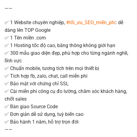
——
✅
1 Website chuyên nghiệp,
#
tối_ưu_SEO_miễn_phí
: dễ
dàng lên TOP Google
✅
1 Tên miền .com
✅
1 Hosting tốc độ cao, băng thông không giới hạn
✅
300 mẫu giao diện đẹp, phù hợp cho từng ngành nghề,
lĩnh vực
✅
Chuẩn mobile, tương tích trên mọi thiết bị
✅
Tích hợp fb, zalo, chat, call miễn phí
✅
Bảo mật với chứng chỉ SSL
✅
Cài miễn phí công cụ đo lường, chăm sóc khách hàng,
chốt sales
✅
Bàn giao Source Code
✅
Đơn giản dễ sử dụng, tuỳ biến cao
✅
Bảo hành 1 năm, hỗ trợ trọn đời
——