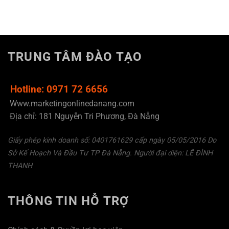
TRUNG TÂM ĐÀO TẠO
Hotline: 0971 72 6656
Www.marketingonlinedanang.com
Địa chỉ: 181 Nguyễn Tri Phương, Đà Nẵng
Giấy phép kinh doanh số: 0401761629 cấp ngày 05/05/2016 Do
Sở Kế Hoạch Và Đầu Tư TP Đà Nẵng. Người đại diện: LÊ ĐÌNH
THANH
THÔNG TIN HỖ TRỢ