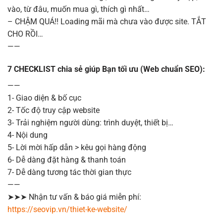
vào, từ đâu, muốn mua gì, thích gì nhất…
– CHẬM QUÁ!! Loading mãi mà chưa vào được site. TẮT
CHO RỒI…
——
7 CHECKLIST chia sẻ giúp Bạn tối ưu (Web chuẩn SEO):
——
1- Giao diện & bố cục
2- Tốc độ truy cập website
3- Trải nghiệm người dùng: trình duyệt, thiết bị…
4- Nội dung
5- Lời mời hấp dẫn > kêu gọi hàng động
6- Dễ dàng đặt hàng & thanh toán
7- Dễ dàng tương tác thời gian thực
——
➤➤➤ Nhận tư vấn & báo giá miễn phí:
https://seovip.vn/thiet-ke-website/