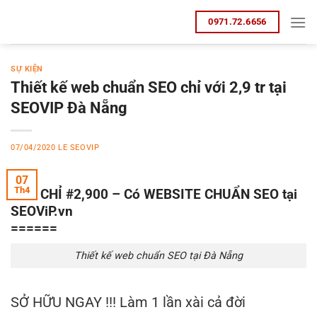
Bỏ
0971.72.6656
qua
nội
dung
SỰ KIỆN
Thiết kế web chuẩn SEO chỉ với 2,9 tr tại
SEOVIP Đà Nẵng
07/04/2020
LE SEOVIP
07
Th4
SỐC CHỈ #2,900 – Có WEBSITE CHUẨN SEO tại
SEOViP.vn
======
Thiết kế web chuẩn SEO tại Đà Nẵng
SỞ HỮU NGAY !!! Làm 1 lần xài cả đời