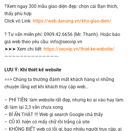
?
Xem ngay 300 mẫu giao diện đẹp: chọn cái Bạn thích,
thấy phù hợp
Click vô Link:
https://web.danang.vn/kho-giao-dien/
?
Tư vấn miễn phí: 0909.42.6656 (Mr. Thanh). Hoặc báo
giá web theo yêu cầu: info@seovip.vn
➤➤➤ Xem chi tiết:
https://seovip.vn/thiet-ke-website/
——————————————-
LƯU Ý: Khi thiết kế website
==> Chúng ta thường đánh mất khách hàng vì những
chuyện lãng xẹt khi khách truy cập web…
– PHÍ TIỀN: làm website rất đẹp, nhưng ko ai vào hay làm
đi làm lại 2,3 vẫn chưa xong
– BÍ ẨN THẬT !!! Web gì search Google chả thấy
– CŨ XÌ: hiện có mấy chữ rồi trắng cả site
– KHÔNG BIẾT web có lỗi gì, bao nhiêu người truy cập, ai