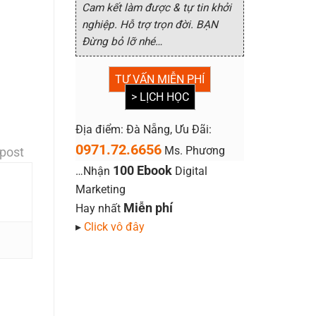
Cam kết làm được & tự tin khởi
nghiệp. Hỗ trợ trọn đời. BẠN
Đừng bỏ lỡ nhé…
TƯ VẤN MIỄN PHÍ
> LỊCH HỌC
Địa điểm: Đà Nẵng, Ưu Đãi:
0971.72.6656
Ms. Phương
 post
100 Ebook
…Nhận
Digital
Marketing
Miễn phí
Hay nhất
▸
Click vô đây