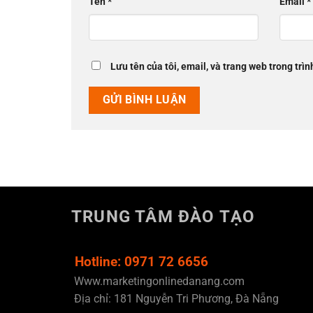
Tên
*
Email
*
Lưu tên của tôi, email, và trang web trong trìn
TRUNG TÂM ĐÀO TẠO
Hotline: 0971 72 6656
Www.marketingonlinedanang.com
Địa chỉ: 181 Nguyễn Tri Phương, Đà Nẵng