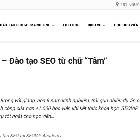
181 NGUY
ĐÀO TẠO DIGITAL MARKETING
LỊCH HỌC
DỊCH VỤ
GÓC HỌC VIÊN
– Đào tạo SEO từ chữ “Tâm”
lượng với giảng viên 9 năm kinh nghiệm, trải qua nhiều dự án 
h công của hơn +1.000 học viên khi kết thúc khóa học. SEOViP
ụ tốt nhất cho học viên…
 tạo SEO tại SEOViP Academy.