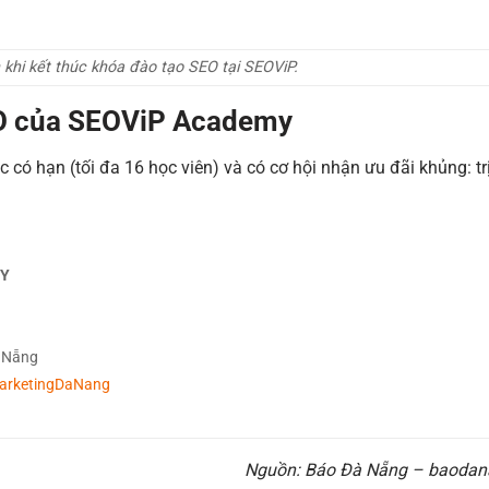
khi kết thúc khóa đào tạo SEO tại SEOViP.
EO của SEOViP Academy
có hạn (tối đa 16 học viên) và có cơ hội nhận ưu đãi khủng: trị
MY
à Nẵng
MarketingDaNang
Nguồn: Báo Đà Nẵng – baodan