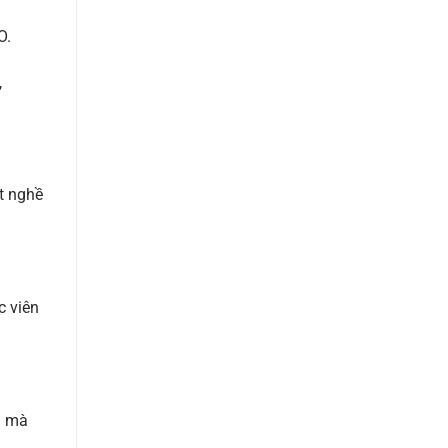
O.
,
t nghề
c viên
ả mà