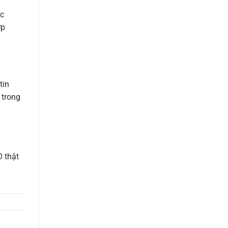
ực
ợp
tin
 trong
 thật