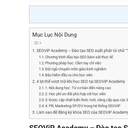
Mục Lục Nội Dung
SEOViP Academy – Đào tạo SEO xuất phát từ chữ “
Chương trình đào tạo SEO bám sát thực tế
Phương pháp học: Cầm tay chỉ việc
Đội ngũ chuyên môn giàu kinh nghiệm
Bảo hiểm đầu ra cho học viên
4 lợi thế vượt trội khi học SEO tại SEOViP Academy
1. Nội dung học: Từ cơ bản đến nâng cao
2. Học phí ưu đãi phù hợp với học viên
3. Được cập nhật kiến thức mới, nâng cấp qua các b
4. PR, Marketing SP/DV trong hệ thống SEOViP
Làm sao để đăng ký khóa SEO của SEOViP Academ
SEOViP Academy – Đào tạo S