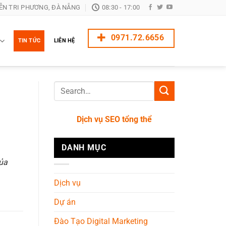
ỄN TRI PHƯƠNG, ĐÀ NẴNG
08:30 - 17:00
0971.72.6656
TIN TỨC
LIÊN HỆ
Dịch vụ SEO tổng thể
DANH MỤC
của
Dịch vụ
Dự án
Đào Tạo Digital Marketing