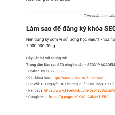
Cảm nhận học viên 
Làm sao để đăng ký khóa S
Nên đăng ký sớm vì số lượng học viên/1 khóa học 
7.000.000 đồng.
Hãy liên hệ với chúng tôi:
Trung tâm Đào tạo SEO chuyên sâu – SEOVIP ACADE
• Hotline: 0971.72.6656
• Các khoá học:
https://seovip.edu.vn/khoa-hoc/
• Địa chỉ: 181 Nguyễn Tri Phương, quận Hải Châu, TP. Đ
• Fanpage:
https://www.facebook.com/DaoTaoDigital
• Google Map:
https://g.page/r/CXaGhG4MctT_EBA