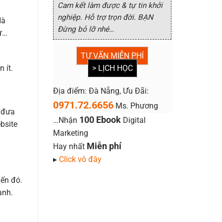
Cam kết làm được & tự tin khởi
nghiệp. Hỗ trợ trọn đời. BẠN
Hà
Đừng bỏ lỡ nhé…
hư…
TƯ VẤN MIỄN PHÍ
> LỊCH HỌC
 ít.
Địa điểm: Đà Nẵng, Ưu Đãi:
0971.72.6656
Ms. Phương
 đưa
100 Ebook
…Nhận
Digital
bsite
Marketing
Miễn phí
Hay nhất
▸
Click vô đây
đến đó.
ành.