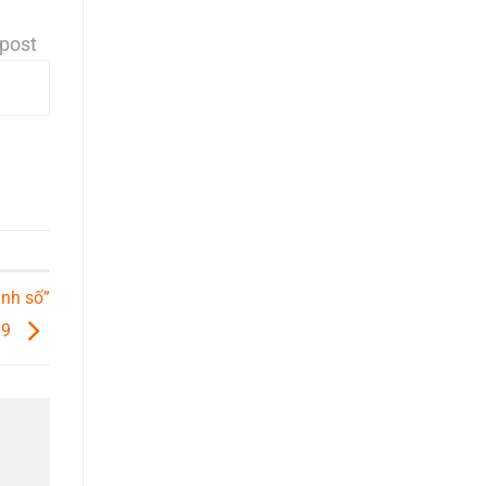
 post
anh số”
19