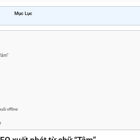
Mục Lục
Tâm”
uổi offline
y
EO xuất phát từ chữ “Tâm”