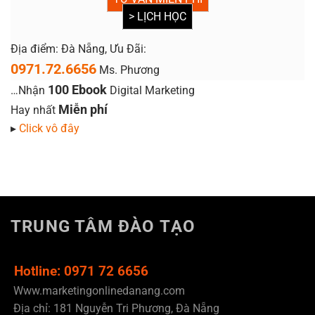
> LỊCH HỌC
Địa điểm: Đà Nẵng, Ưu Đãi:
0971.72.6656
Ms. Phương
100 Ebook
…Nhận
Digital Marketing
Miễn phí
Hay nhất
▸
Click vô đây
TRUNG TÂM ĐÀO TẠO
Hotline: 0971 72 6656
Www.marketingonlinedanang.com
Địa chỉ: 181 Nguyễn Tri Phương, Đà Nẵng