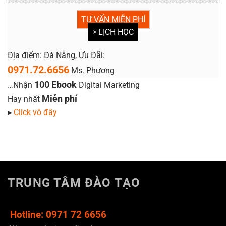
TƯ VẤN MIỄN PHÍ
> LỊCH HỌC
Địa điểm: Đà Nẵng, Ưu Đãi:
0971.72.6656
Ms. Phương
100 Ebook
…Nhận
Digital Marketing
Miễn phí
Hay nhất
▸
Click vô đây
TRUNG TÂM ĐÀO TẠO
Hotline: 0971 72 6656