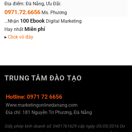
Địa điểm: Đà Nẵng, Ưu Đãi:
0971.72.6656
Ms. Phương
100 Ebook
…Nhận
Digital Marketing
Miễn phí
Hay nhất
▸
Click vô đây
TRUNG TÂM ĐÀO TẠO
Hotline: 0971 72 6656
Www.marketingonlinedanang.com
Địa chỉ: 181 Nguyễn Tri Phương, Đà Nẵng
Giấy phép kinh doanh số: 0401761629 cấp ngày 05/05/2016 Do