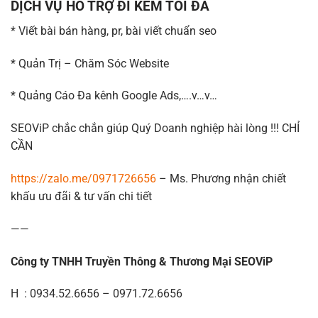
DỊCH VỤ HỖ TRỢ ĐI KÈM TỐI ĐA
* Viết bài bán hàng, pr, bài viết chuẩn seo
* Quản Trị – Chăm Sóc Website
* Quảng Cáo Đa kênh Google Ads,….v…v…
SEOViP chắc chắn giúp Quý Doanh nghiệp hài lòng !!! CHỈ
CẦN
https://zalo.me/0971726656
– Ms. Phương nhận chiết
khấu ưu đãi & tư vấn chi tiết
——
Công ty TNHH Truyền Thông & Thương Mại SEOViP
H : 0934.52.6656 – 0971.72.6656