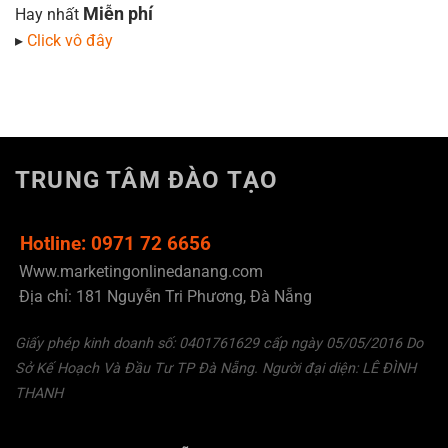
Miễn phí
Hay nhất
▸
Click vô đây
TRUNG TÂM ĐÀO TẠO
Hotline: 0971 72 6656
Www.marketingonlinedanang.com
Địa chỉ: 181 Nguyễn Tri Phương, Đà Nẵng
Giấy phép kinh doanh số: 0401761629 cấp ngày 05/05/2016 Do
Sở Kế Hoạch Và Đầu Tư TP Đà Nẵng. Người đại diện: LÊ ĐÌNH
THANH