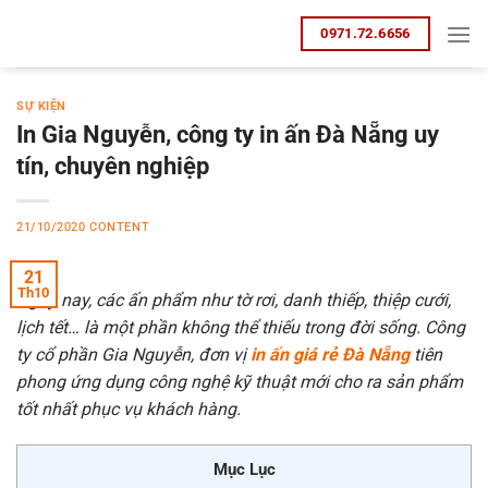
Bỏ
0971.72.6656
qua
nội
dung
SỰ KIỆN
In Gia Nguyễn, công ty in ấn Đà Nẵng uy
tín, chuyên nghiệp
21/10/2020
CONTENT
21
Th10
Ngày nay, các ấn phẩm như tờ rơi, danh thiếp, thiệp cưới,
lịch tết… là một phần không thể thiếu trong đời sống. Công
ty cổ phần Gia Nguyễn, đơn vị
in ấn giá rẻ Đà Nẵng
tiên
phong ứng dụng công nghệ kỹ thuật mới cho ra sản phẩm
tốt nhất phục vụ khách hàng.
Mục Lục