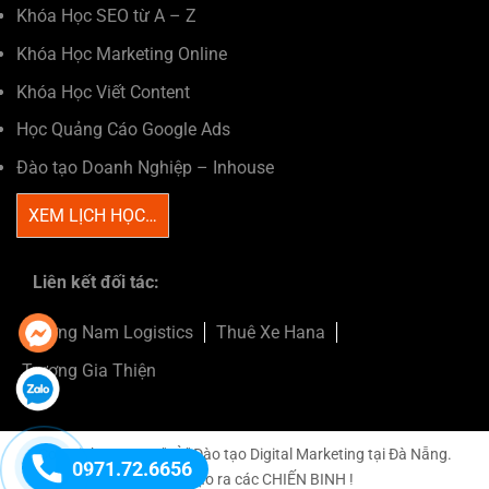
Khóa Học SEO từ A – Z
Khóa Học Marketing Online
Khóa Học Viết Content
Học Quảng Cáo Google Ads
Đào tạo Doanh Nghiệp – Inhouse
XEM LỊCH HỌC…
Liên kết đối tác:
Trường Nam Logistics
Thuê Xe Hana
Trương Gia Thiện
Copyright 2026 © "LÒ"
Đào tạo Digital Marketing tại Đà Nẵng
.
0971.72.6656
SEOViP tạo ra các CHIẾN BINH !