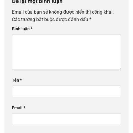
Để lại một bình luận
Email của bạn sẽ không được hiển thị công khai.
Các trường bắt buộc được đánh dấu
*
Bình luận
*
Tên
*
Email
*