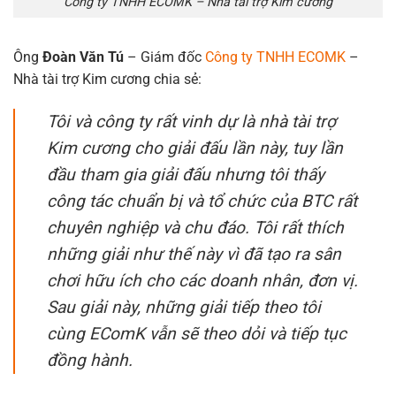
Công ty TNHH ECOMK – Nhà tài trợ Kim cương
Ông
Đoàn Văn Tú
– Giám đốc
Công ty TNHH ECOMK
–
Nhà tài trợ Kim cương chia sẻ:
Tôi và công ty rất vinh dự là nhà tài trợ
Kim cương cho giải đấu lần này, tuy lần
đầu tham gia giải đấu nhưng tôi thấy
công tác chuẩn bị và tổ chức của BTC rất
chuyên nghiệp và chu đáo. Tôi rất thích
những giải như thế này vì đã tạo ra sân
chơi hữu ích cho các doanh nhân, đơn vị.
Sau giải này, những giải tiếp theo tôi
cùng EComK vẫn sẽ theo dỏi và tiếp tục
đồng hành.