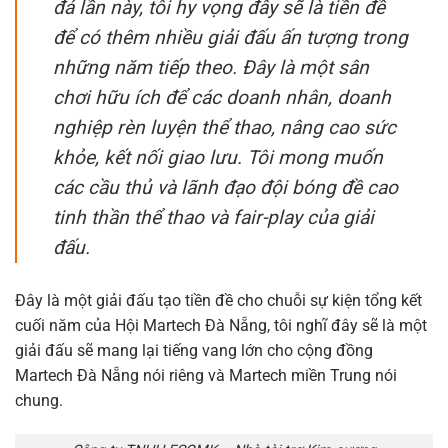
đá lần này, tôi hy vọng đây sẽ là tiền đề
để có thêm nhiều giải đấu ấn tượng trong
những năm tiếp theo. Đây là một sân
chơi hữu ích để các doanh nhân, doanh
nghiệp rèn luyện thể thao, nâng cao sức
khỏe, kết nối giao lưu. Tôi mong muốn
các cầu thủ và lãnh đạo đội bóng đề cao
tinh thần thể thao và fair-play của giải
đấu.
Đây là một giải đấu tạo tiền đề cho chuỗi sự kiện tổng kết
cuối năm của Hội Martech Đà Nẵng, tôi nghĩ đây sẽ là một
giải đấu sẽ mang lại tiếng vang lớn cho cộng đồng
Martech Đà Nẵng nói riêng và Martech miền Trung nói
chung.