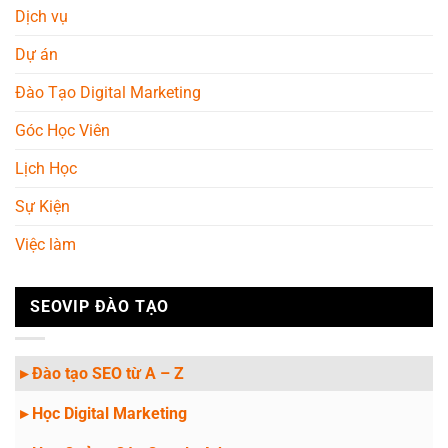
Dịch vụ
Dự án
Đào Tạo Digital Marketing
Góc Học Viên
Lịch Học
Sự Kiện
Việc làm
SEOVIP ĐÀO TẠO
▸ Đào tạo SEO từ A – Z
▸ Học Digital Marketing