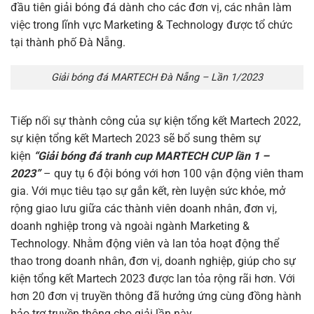
đầu tiên giải bóng đá dành cho các đơn vị, các nhân làm
việc trong lĩnh vực Marketing & Technology được tổ chức
tại thành phố Đà Nẵng.
Giải bóng đá MARTECH Đà Nẵng – Lần 1/2023
Tiếp nối sự thành công của sự kiện tổng kết Martech 2022,
sự kiện tổng kết Martech 2023 sẽ bổ sung thêm sự
kiện
“Giải bóng đá tranh cup MARTECH CUP lần 1 –
2023”
– quy tụ 6 đội bóng với hơn 100 vận động viên tham
gia. Với mục tiêu tạo sự gắn kết, rèn luyện sức khỏe, mở
rộng giao lưu giữa các thành viên doanh nhân, đơn vị,
doanh nghiệp trong và ngoài ngành Marketing &
Technology. Nhằm động viên và lan tỏa hoạt động thể
thao trong doanh nhân, đơn vị, doanh nghiệp, giúp cho sự
kiện tổng kết Martech 2023 được lan tỏa rộng rãi hơn. Với
hơn 20 đơn vị truyền thông đã hưởng ứng cùng đồng hành
bảo trợ truyền thông cho giải lần này.