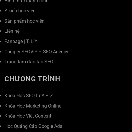
Hình thức thanh toán
Ý kiến học viên
Sản phẩm học viên
Liên hệ
Fanpage
|
T
,
L
Y
Công ty SEOViP – SEO Agency
Trung tâm đào tạo SEO
CHƯƠNG TRÌNH
Khóa Học SEO từ A – Z
Khóa Học Marketing Online
Khóa Học Viết Content
Học Quảng Cáo Google Ads