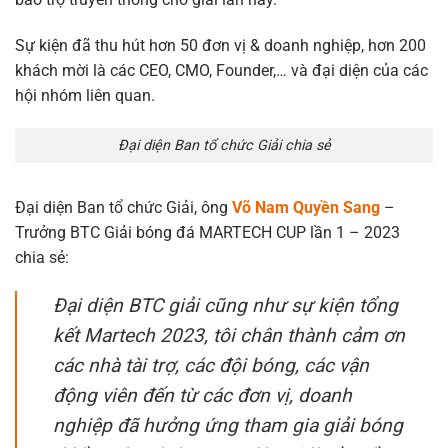
Sự kiện đã thu hút hơn 50 đơn vị & doanh nghiệp, hơn 200
khách mời là các CEO, CMO, Founder,… và đại diện của các
hội nhóm liên quan.
Đại diện Ban tổ chức Giải chia sẻ
Đại diện Ban tổ chức Giải, ông
Võ Nam Quyền Sang
–
Trưởng BTC Giải bóng đá MARTECH CUP lần 1 – 2023
chia sẻ:
Đại diện BTC giải cũng như sự kiện tổng
kết Martech 2023, tôi chân thành cảm ơn
các nhà tài trợ, các đội bóng, các vận
động viên đến từ các đơn vị, doanh
nghiệp đã hưởng ứng tham gia giải bóng