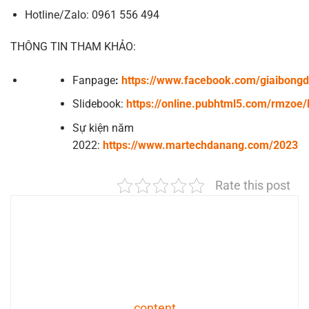
Hotline/Zalo: 0961 556 494
THÔNG TIN THAM KHẢO:
Fanpage
:
https://www.facebook.com/giaibong
Slidebook:
https://online.pubhtml5.com/rmzoe/
Sự kiện năm
2022:
https://www.martechdanang.com/2023
Rate this post
content