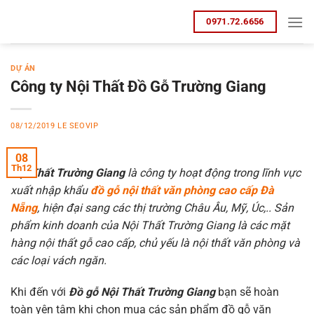
Bỏ
0971.72.6656
qua
nội
dung
DỰ ÁN
Công ty Nội Thất Đồ Gỗ Trường Giang
08/12/2019
LE SEOVIP
08
Th12
Nội Thất Trường Giang
là công ty hoạt động
trong lĩnh vực
xuất nhập khẩu
đồ gỗ nội thất văn phòng cao cấp Đà
Nẵng
, hiện đại sang các thị trường Châu Âu, Mỹ, Úc,..
Sản
phẩm kinh doanh của Nội Thất Trường Giang là các mặt
hàng nội thất gỗ cao cấp, chủ yếu là nội thất văn phòng và
các loại vách ngăn.
Khi đến với
Đồ gỗ Nội Thất Trường Giang
bạn sẽ hoàn
toàn yên tâm khi chọn mua các sản phẩm
đồ gỗ văn