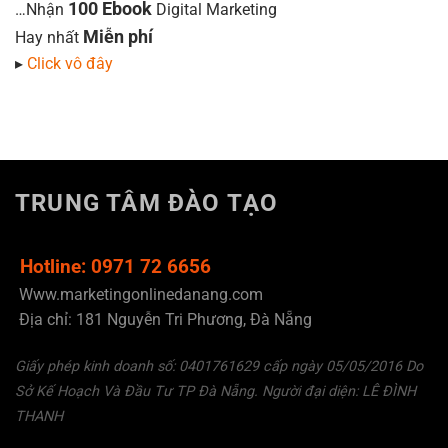
100 Ebook
…Nhận
Digital Marketing
Miễn phí
Hay nhất
▸
Click vô đây
TRUNG TÂM ĐÀO TẠO
Hotline: 0971 72 6656
Www.marketingonlinedanang.com
Địa chỉ: 181 Nguyễn Tri Phương, Đà Nẵng
Giấy phép kinh doanh số: 0401761629 cấp ngày 05/05/2016 Do
Sở Kế Hoạch Và Đầu Tư TP Đà Nẵng. Người đại diện: LÊ ĐÌNH
THANH