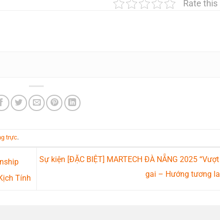
Rate this
ng trực
.
Sự kiện [ĐẶC BIỆT] MARTECH ĐÀ NẴNG 2025 “Vượt
nship
gai – Hướng tương la
Kịch Tính