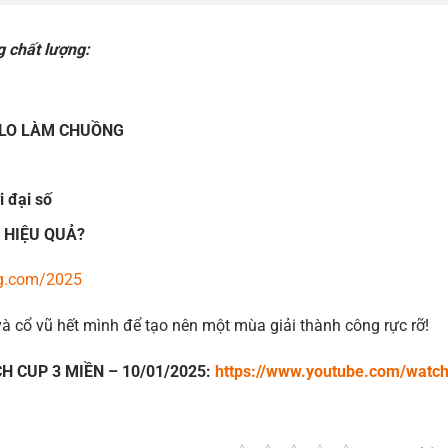
 chất lượng:
 LO LÀM CHUỒNG
 đại số
 HIỆU QUẢ?
ng.com/2025
 cổ vũ hết mình để tạo nên một mùa giải thành công rực rỡ!
 CUP 3 MIỀN – 10/01/2025:
https://www.youtube.com/watc