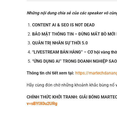
Những nội dung chia sẻ của các speaker vô cùng
CONTENT AI & SEO IS NOT DEAD
BẢO MẬT THÔNG TIN – ĐỪNG MẤT BÒ MỚI
QUẢN TRỊ NHÂN SỰ THỜi 5.0
“LIVESTREAM BÁN HÀNG” – CƠ hội vàng thời
“ỨNG DỤNG AI” TRONG DOANH NGHIỆP SAO
Thông tin chi tiết xem tại:
https://martechdana
Hãy cùng đón chờ những khoảnh khắc bùng nổ và
CHÍNH THỨC KHỞI TRANH: GIẢI BÓNG MARTECH
v=sBYIX0u2URg