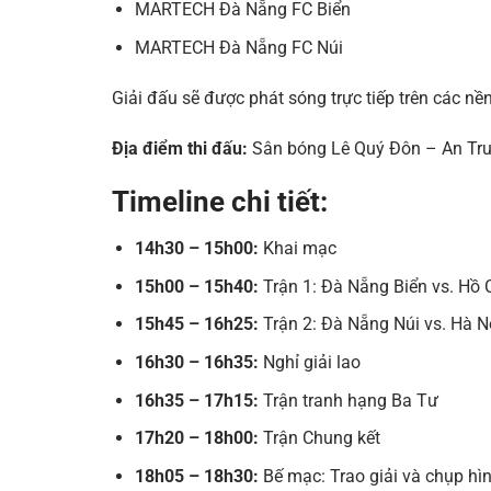
MARTECH Đà Nẵng FC Biển
MARTECH Đà Nẵng FC Núi
Giải đấu sẽ được phát sóng trực tiếp trên các n
Địa điểm thi đấu:
Sân bóng Lê Quý Đôn – An Tru
Timeline chi tiết:
14h30 – 15h00:
Khai mạc
15h00 – 15h40:
Trận 1: Đà Nẵng Biển vs. Hồ 
15h45 – 16h25:
Trận 2: Đà Nẵng Núi vs. Hà N
16h30 – 16h35:
Nghỉ giải lao
16h35 – 17h15:
Trận tranh hạng Ba Tư
17h20 – 18h00:
Trận Chung kết
18h05 – 18h30:
Bế mạc: Trao giải và chụp hì