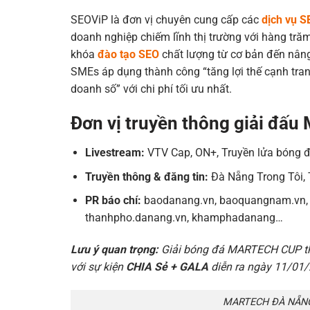
SEOViP là đơn vị chuyên cung cấp các
dịch vụ S
doanh nghiệp chiếm lĩnh thị trường với hàng tră
khóa
đào tạo SEO
chất lượng từ cơ bản đến nân
SMEs áp dụng thành công “tăng lợi thế cạnh tranh
doanh số” với chi phí tối ưu nhất.
Đơn vị truyền thông giải đấu
Livestream:
VTV Cap, ON+, Truyền lửa bóng 
Truyền thông & đăng tin:
Đà Nẵng Trong Tôi, 
PR báo chí:
baodanang.vn, baoquangnam.vn, m
thanhpho.danang.vn, khamphadanang…
Lưu ý quan trọng:
Giải bóng đá MARTECH CUP th
với sự kiện
CHIA Sẻ + GALA
diễn ra ngày 11/01
MARTECH ĐÀ NẴNG 2