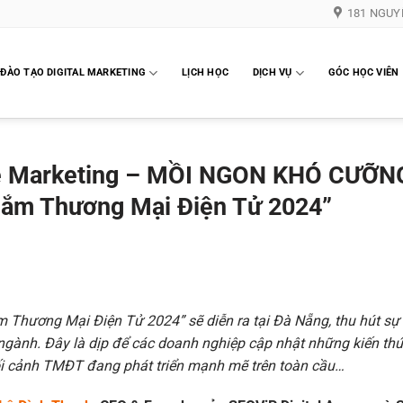
181 NGUY
ĐÀO TẠO DIGITAL MARKETING
LỊCH HỌC
DỊCH VỤ
GÓC HỌC VIÊN
le Marketing – MỒI NGON KHÓ CƯỠN
Sắm Thương Mại Điện Tử 2024”
 Thương Mại Điện Tử 2024” sẽ diễn ra tại Đà Nẵng, thu hút sự
 ngành. Đây là dịp để các doanh nghiệp cập nhật những kiến th
ối cảnh TMĐT đang phát triển mạnh mẽ trên toàn cầu…