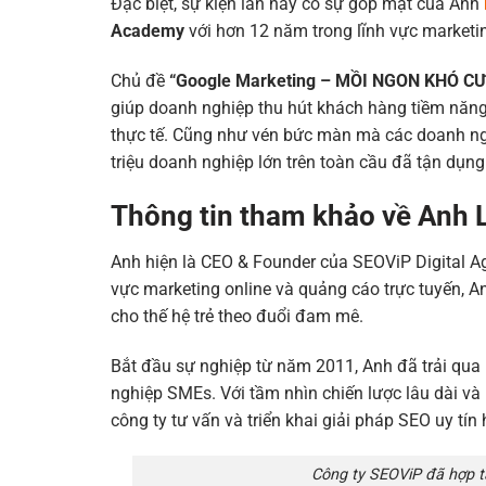
Đặc biệt, sự kiện lần này có sự góp mặt của Anh
Academy
với hơn 12 năm trong lĩnh vực marketi
Chủ đề
“Google Marketing – MỒI NGON KHÓ C
giúp doanh nghiệp thu hút khách hàng tiềm năng
thực tế. Cũng như vén bức màn mà các doanh ng
triệu doanh nghiệp lớn trên toàn cầu đã tận dụn
Thông tin tham khảo về Anh 
Anh hiện là CEO & Founder của SEOViP Digital 
vực marketing online và quảng cáo trực tuyến, 
cho thế hệ trẻ theo đuổi đam mê.
Bắt đầu sự nghiệp từ năm 2011, Anh đã trải qua
nghiệp SMEs. Với tầm nhìn chiến lược lâu dài v
công ty tư vấn và triển khai giải pháp SEO uy tín
Công ty SEOViP đã hợp t