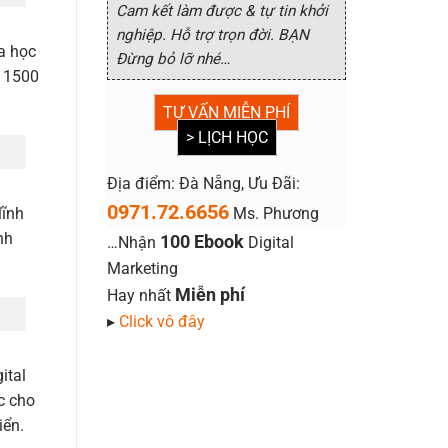
Cam kết làm được & tự tin khởi
nghiệp. Hỗ trợ trọn đời. BẠN
a học
Đừng bỏ lỡ nhé…
n 1500
TƯ VẤN MIỄN PHÍ
> LỊCH HỌC
Địa điểm: Đà Nẵng, Ưu Đãi:
0971.72.6656
Ms. Phương
lĩnh
nh
100 Ebook
…Nhận
Digital
Marketing
Miễn phí
Hay nhất
▸
Click vô đây
ital
c cho
iển.