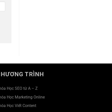
CHƯƠNG TRÌNH
hóa Học SEO từ A – Z
hóa Học Marketing Online
hóa Học Viết Content