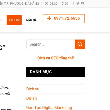
ỄN TRI PHƯƠNG, ĐÀ NẴNG
08:30 - 17:00
0971.72.6656
TIN TỨC
LIÊN HỆ
G”
Dịch vụ SEO tổng thể
DANH MỤC
 tham
Dịch vụ
ức mới
Dự án
Đào Tạo Digital Marketing