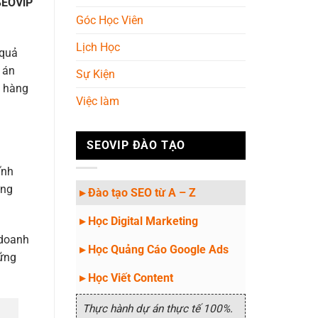
SEOViP
Góc Học Viên
Lịch Học
 quả
 án
Sự Kiện
à hàng
Việc làm
SEOVIP ĐÀO TẠO
ĩnh
ứng
▸ Đào tạo SEO từ A – Z
▸ Học Digital Marketing
 doanh
▸ Học Quảng Cáo Google Ads
hững
▸ Học Viết Content
Thực hành dự án thực tế 100%.