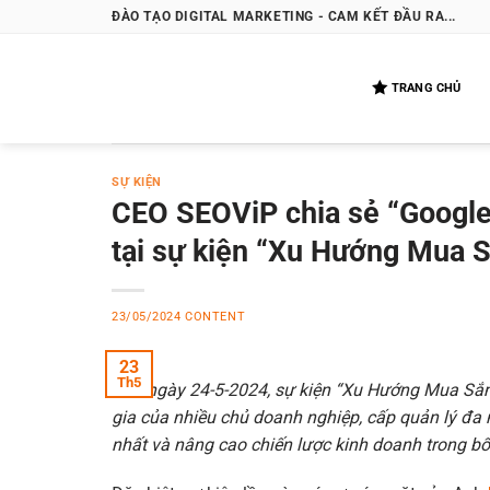
Bỏ
ĐÀO TẠO DIGITAL MARKETING - CAM KẾT ĐẦU RA...
qua
nội
TRANG CHỦ
dung
SỰ KIỆN
CEO SEOViP chia sẻ “Goog
tại sự kiện “Xu Hướng Mua 
23/05/2024
CONTENT
23
Th5
Vào ngày 24-5-2024, sự kiện “Xu Hướng Mua Sắm
gia của nhiều chủ doanh nghiệp, cấp quản lý đa
nhất và nâng cao chiến lược kinh doanh trong b