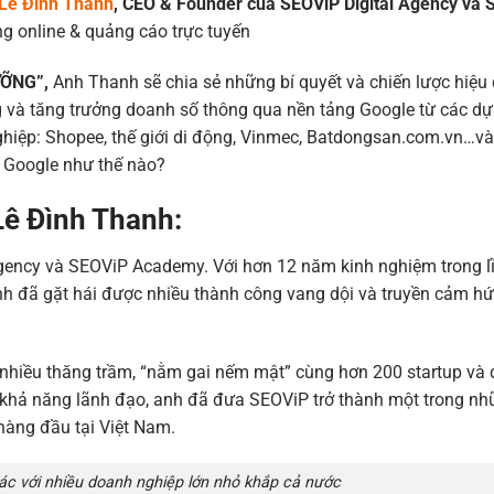
Lê Đình Thanh
, CEO & Founder của SEOViP Digital Agency và 
ng online & quảng cáo trực tuyến
ƯỠNG”,
Anh Thanh sẽ chia sẻ những bí quyết và chiến lược hiệu
 và tăng trưởng doanh số thông qua nền tảng Google từ các dự
hiệp: Shopee, thế giới di động, Vinmec, Batdongsan.com.vn…v
g Google như thế nào?
Lê Đình Thanh:
Agency và SEOViP Academy. Với hơn 12 năm kinh nghiệm trong l
Anh đã gặt hái được nhiều thành công vang dội và truyền cảm h
 nhiều thăng trầm, “nằm gai nếm mật” cùng hơn 200 startup và
à khả năng lãnh đạo, anh đã đưa SEOViP trở thành một trong n
 hàng đầu tại Việt Nam.
ác với nhiều doanh nghiệp lớn nhỏ khắp cả nước