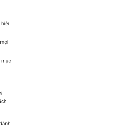
 hiệu
 mọi
c mục
i
ách
 dành