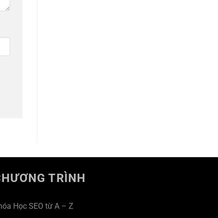
CHƯƠNG TRÌNH
hóa Học SEO từ A – Z