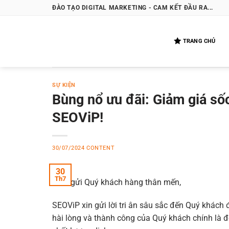
Bỏ
ĐÀO TẠO DIGITAL MARKETING - CAM KẾT ĐẦU RA...
qua
nội
TRANG CHỦ
dung
SỰ KIỆN
Bùng nổ ưu đãi: Giảm giá sốc
SEOViP!
30/07/2024
CONTENT
30
Th7
Kính gửi Quý khách hàng thân mến,
SEOViP xin gửi lời tri ân sâu sắc đến Quý khách 
hài lòng và thành công của Quý khách chính là đ