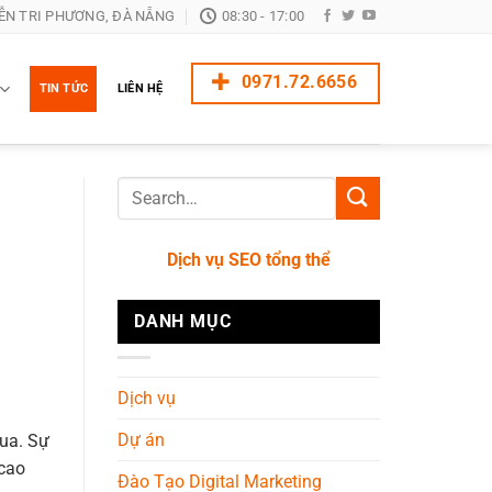
ỄN TRI PHƯƠNG, ĐÀ NẴNG
08:30 - 17:00
0971.72.6656
TIN TỨC
LIÊN HỆ
Dịch vụ SEO tổng thể
DANH MỤC
Dịch vụ
Dự án
qua. Sự
 cao
Đào Tạo Digital Marketing