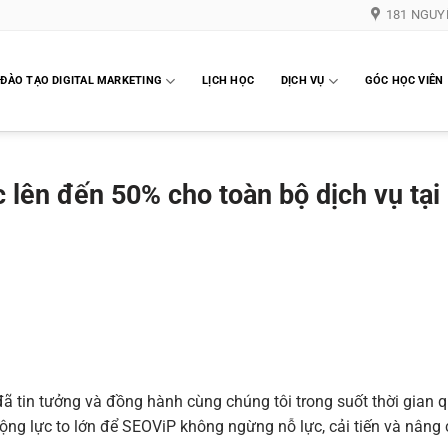
181 NGUY
ĐÀO TẠO DIGITAL MARKETING
LỊCH HỌC
DỊCH VỤ
GÓC HỌC VIÊN
 lên đến 50% cho toàn bộ dịch vụ tại
đã tin tưởng và đồng hành cùng chúng tôi trong suốt thời gian 
ộng lực to lớn để SEOViP không ngừng nỗ lực, cải tiến và nâng