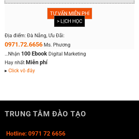
TƯ VẤN MIỄN PHÍ
> LỊCH HỌC
Địa điểm: Đà Nẵng, Ưu Đãi:
0971.72.6656
Ms. Phương
100 Ebook
…Nhận
Digital Marketing
Miễn phí
Hay nhất
▸
Click vô đây
TRUNG TÂM ĐÀO TẠO
Hotline: 0971 72 6656